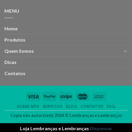
MENU
Home
Produtos
Quem Somos
Dicas
Contatos
SOBRE NÓS
SERVIÇOS
BLOG
CONTATOS
FAQ
Copia não autorizada 2024 ©
Lembranças e Lembranças
Loja Lembranças e Lembranças
Dispensar