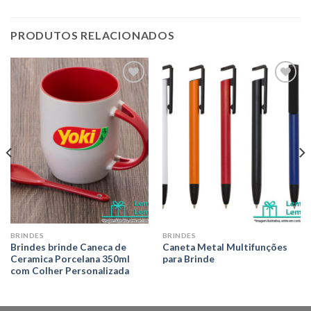
PRODUTOS RELACIONADOS
Adicionar
Adicionar
aos meus
aos meus
desejos
desejos
BRINDES
BRINDES
Brindes brinde Caneca de
Caneta Metal Multifunções
Ceramica Porcelana 350ml
para Brinde
com Colher Personalizada