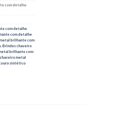
nte com detalhe
nte com detalhe
lhante com detalhe
 metal brilhante com
o
,
Brindes chaveiro
metal brilhante com
 chaveiro metal
couro sintético