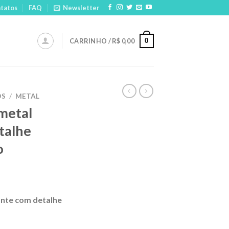
tatos
FAQ
Newsletter
0
CARRINHO /
R$
0,00
OS
/
METAL
metal
talhe
o
ante com detalhe