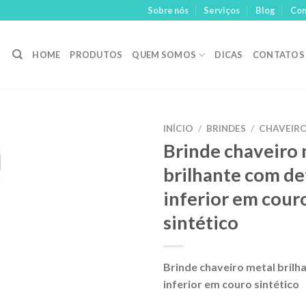
Sobre nós
Serviços
Blog
Con
HOME
PRODUTOS
QUEM SOMOS
DICAS
CONTATOS
INÍCIO
/
BRINDES
/
CHAVEIR
Brinde chaveiro 
Adicionar
brilhante com de
aos meus
desejos
inferior em cour
sintético
Brinde chaveiro metal brilh
inferior em couro sintético