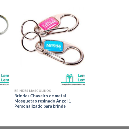
nar
Adicionar
eus
aos meus
os
desejos
BRINDES MASCULINOS
Brindes Chaveiro de metal
Mosquetao resinado Anzol 1
Personalizado para brinde