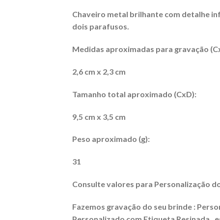
Chaveiro metal brilhante com detalhe inf
dois parafusos.
Medidas aproximadas para gravação (C
2,6 cm x 2,3 cm
Tamanho total aproximado (CxD):
9,5 cm x 3,5 cm
Peso aproximado (g):
31
Consulte valores para Personalização do
Fazemos gravação do seu brinde : Persona
Personalizado com Etiqueta Resinada , es