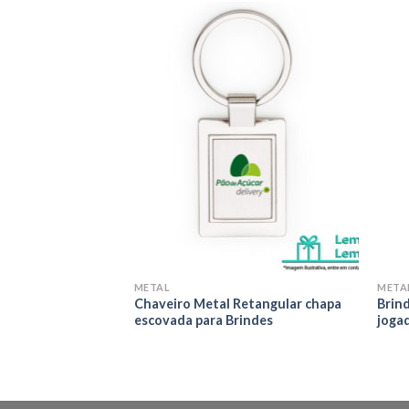
Adicionar
Adicionar
aos meus
aos meus
desejos
desejos
METAL
META
om Couro para
Chaveiro Metal Retangular chapa
Brin
escovada para Brindes
joga