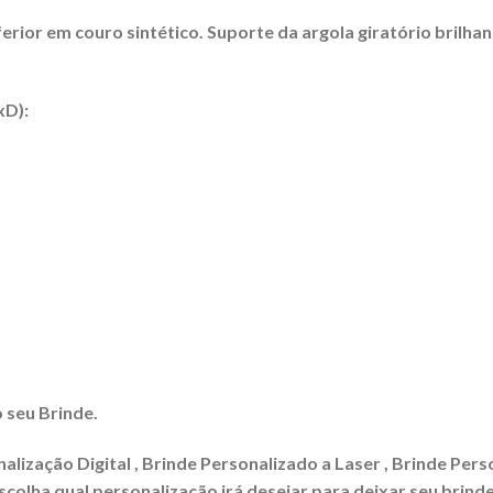
erior em couro sintético. Suporte da argola giratório brilhan
xD):
 seu Brinde.
lização Digital , Brinde Personalizado a Laser , Brinde Pers
colha qual personalização irá desejar para deixar seu brinde