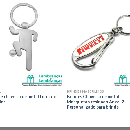
Adicionar
Adicio
aos meus
aos m
desejos
desej
L
BRINDES MASCULINOS
de chaveiro de metal formato
Brindes Chaveiro de metal
dor
Mosquetao resinado Anzol 2
Personalizado para brinde