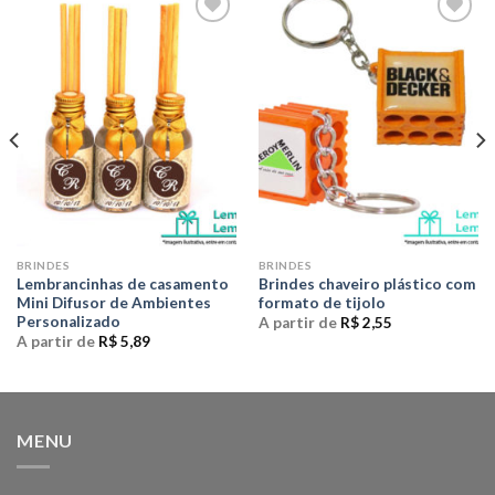
Adicionar
Adicionar
aos meus
aos meus
desejos
desejos
BRINDES
BRINDES
Lembrancinhas de casamento
Brindes chaveiro plástico com
Mini Difusor de Ambientes
formato de tijolo
Personalizado
A partir de
R$
2,55
A partir de
R$
5,89
MENU