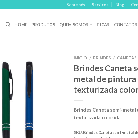
Sobre nós
Serviços
Blog
Con
HOME
PRODUTOS
QUEM SOMOS
DICAS
CONTATOS
INÍCIO
/
BRINDES
/
CANETAS
Brindes Caneta s
Adicionar
metal de pintura
aos meus
desejos
texturizada colo
Brindes Caneta semi-metal 
texturizada colorida
SKU:
Brindes Caneta semi-metal d