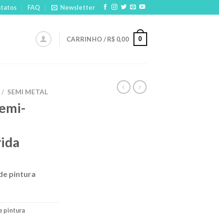
tatos
FAQ
Newsletter
0
CARRINHO /
R$
0,00
/
SEMI METAL
emi-
rida
de pintura
e pintura