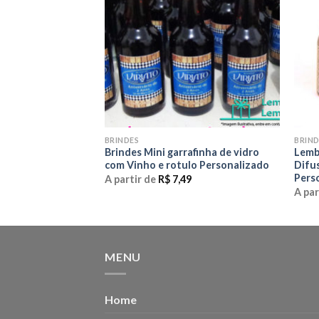
BRINDES
BRIND
ais Infantil Mini
Brindes Mini garrafinha de vidro
Lemb
gavel
com Vinho e rotulo Personalizado
Difu
Pers
A partir de
R$
7,49
0
A par
MENU
Home