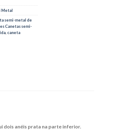
 Metal
ta semi-metal de
es Canetas semi-
ida
,
caneta
 dois anéis prata na parte inferior.