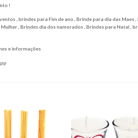
nto !
ventos , brindes para Fim de ano , Brinde para dia das Maes ,
a Mulher , Brindes dia dos namorados , Brindes para Natal , b
hes e informações
App
Adicionar
Adicio
aos meus
aos m
desejos
desej