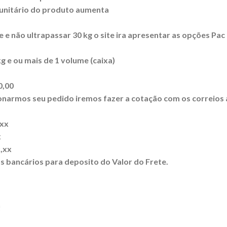
 unitário do produto aumenta
e não ultrapassar 30 kg o site ira apresentar as opções Pac
 e ou mais de 1 volume (caixa)
0,00
cionarmos seu pedido iremos fazer a cotação com os correios
,xx
x
,xx
s bancários para deposito do Valor do Frete.
!