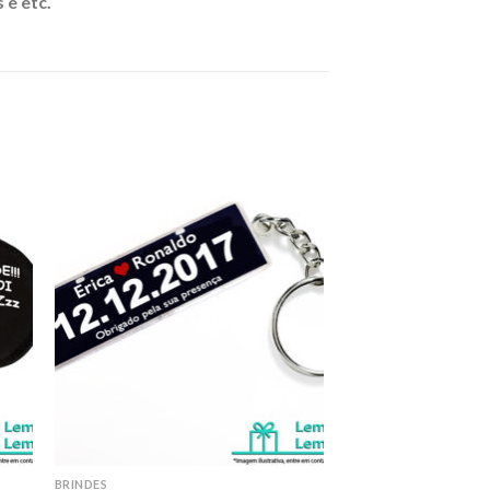
 e etc.
nar
Adicionar
eus
aos meus
os
desejos
BRINDES