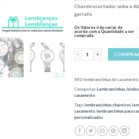
Chaveirocortador unha e Ab
garrafa
Os Valores irão variar de
acordo com a Quantidade a ser
comprada
Lembrancinhas de casamento C
COMPRA
SKU:
lembrancinhas de casamento
Categorias:
Lembrancinhas
,
lembra
casamento
Tags:
lembrancinhas chaveiros
,
lem
casamento
,
lembrancinhas para ca
personalizados