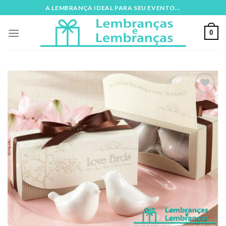
Skip
A LEMBRANÇA IDEAL PARA SEU EVENTO...
to
content
0
Adicionar
aos meus
desejos