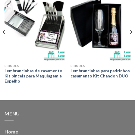
Adicionar
Adicionar
aos meus
aos meus
desejos
desejos
BRINDES
BRINDES
Lembrancinhas de casamento
Lembrancinhas para padrinhos
Kit pinceis para Maquiagem e
casamento Kit Chandon DUO
Espelho
MENU
Home