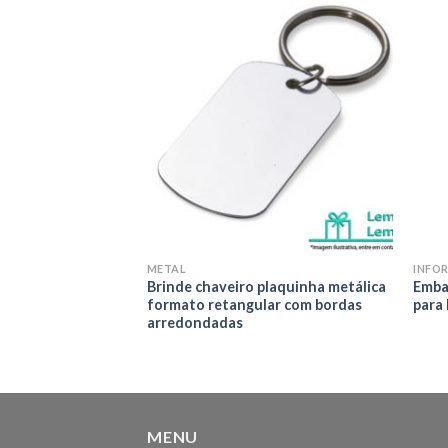
Adicionar
Adicionar
aos meus
aos meus
desejos
desejos
METAL
INFOR
de metal com
Brinde chaveiro plaquinha metálica
Emba
alhe em couro
formato retangular com bordas
para 
arredondadas
MENU