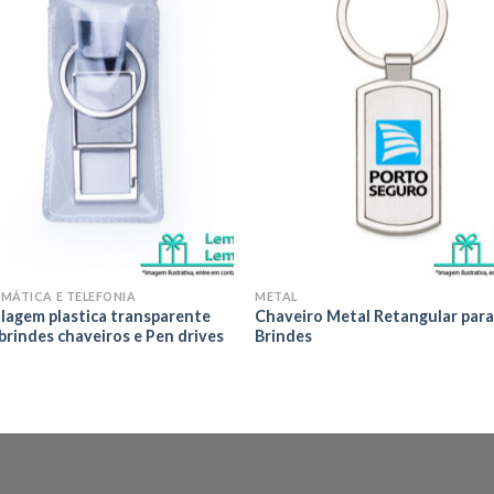
Adicionar
Adicio
aos meus
aos m
desejos
desej
MÁTICA E TELEFONIA
METAL
lagem plastica transparente
Chaveiro Metal Retangular par
brindes chaveiros e Pen drives
Brindes