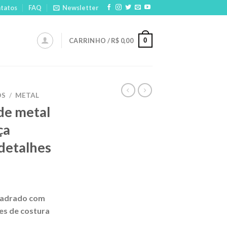
tatos
FAQ
Newsletter
0
CARRINHO /
R$
0,00
OS
/
METAL
de metal
ça
detalhes
quadrado com
es de costura