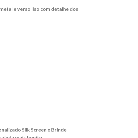
etal e verso liso com detalhe dos
onalizado Silk Screen e Brinde
 ainda mais bonito.