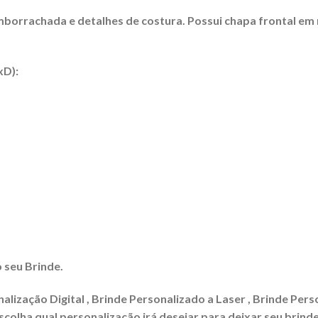
orrachada e detalhes de costura. Possui chapa frontal em m
xD):
 seu Brinde.
lização Digital , Brinde Personalizado a Laser , Brinde Pers
colha qual personalização irá desejar para deixar seu brinde