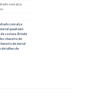
drado com alça
ra
adrado com alça
 metal quadrado
 de costura
,
Brinde
des chaveiro de
chaveiro de metal
 detalhes de