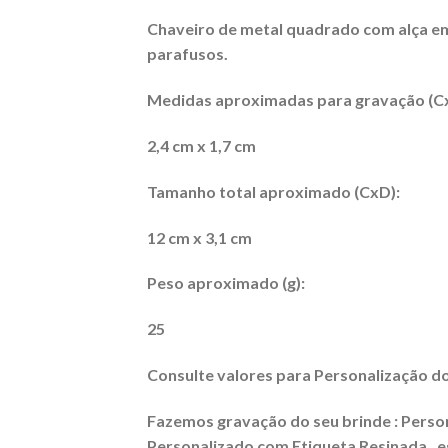
Chaveiro de metal quadrado com alça emb
parafusos.
Medidas aproximadas para gravação (C
2,4 cm x 1,7 cm
Tamanho total aproximado (CxD):
12 cm x 3,1 cm
Peso aproximado (g):
25
Consulte valores para Personalização do
Fazemos gravação do seu brinde : Persona
Personalizado com Etiqueta Resinada , es