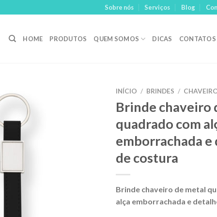
Sobre nós
Serviços
Blog
Con
HOME
PRODUTOS
QUEM SOMOS
DICAS
CONTATOS
INÍCIO
/
BRINDES
/
CHAVEIR
Brinde chaveiro 
Adicionar
quadrado com al
aos meus
desejos
emborrachada e 
de costura
Brinde chaveiro de metal 
alça emborrachada e detalh