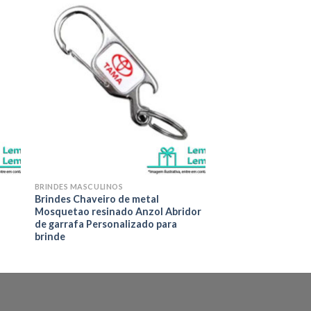
nar
Adicionar
eus
aos meus
os
desejos
BRINDES MASCULINOS
a
Brindes Chaveiro de metal
Mosquetao resinado Anzol Abridor
de garrafa Personalizado para
brinde