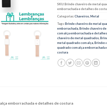
SKU:
Brinde chaveiro de metal qua
emborrachada e detalhes de costu
Categorias:
Chaveiros
,
Metal
Tags:
Brinde chaveiro de metal qu
emborrachada
,
Brinde chaveiro de
com alça emborrachada e detalhes
chaveiro de metal quadrados
,
Brin
metal quadrado com alça
,
Brindes 
quadrado com alça emborrachada e
costura
alça emborrachada e detalhes de costura