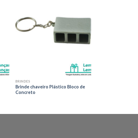
nar
Adicionar
eus
aos meus
os
desejos
BRINDES
Brinde chaveiro Plástico Bloco de
Concreto