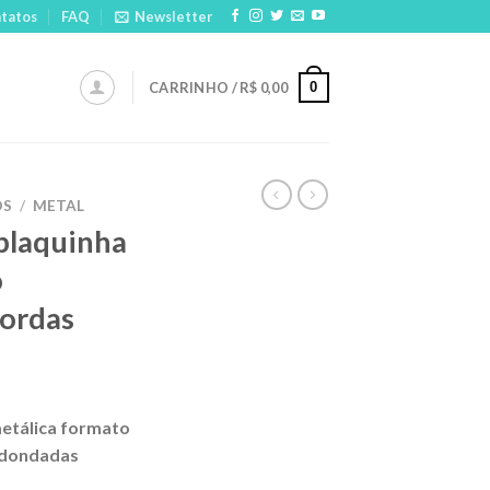
tatos
FAQ
Newsletter
0
CARRINHO /
R$
0,00
OS
/
METAL
plaquinha
o
bordas
metálica formato
edondadas