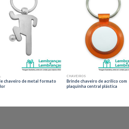
Adicionar
Adicio
aos meus
aos m
desejos
desej
L
CHAVEIROS
de chaveiro de metal formato
Brinde chaveiro de acrílico com
dor
plaquinha central plástica