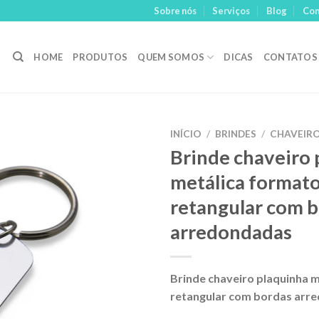
Sobre nós
Serviços
Blog
Con
HOME
PRODUTOS
QUEM SOMOS
DICAS
CONTATOS
INÍCIO
/
BRINDES
/
CHAVEIR
Brinde chaveiro 
Adicionar
metálica format
aos meus
desejos
retangular com 
arredondadas
Brinde chaveiro plaquinha 
retangular com bordas arr