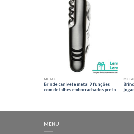
Adicionar
Adicionar
aos meus
aos meus
desejos
desejos
METAL
META
de metal quadrado
Brinde canivete metal 9 funções
Brin
chada e detalhes
com detalhes emborrachados preto
joga
MENU