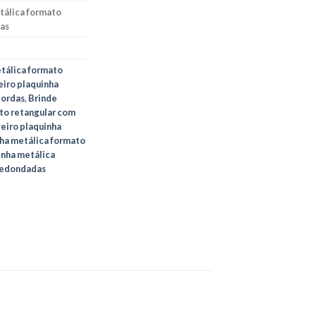
tálica formato
as
etálica formato
eiro plaquinha
bordas
,
Brinde
to retangular com
eiro plaquinha
nha metálica formato
inha metálica
redondadas