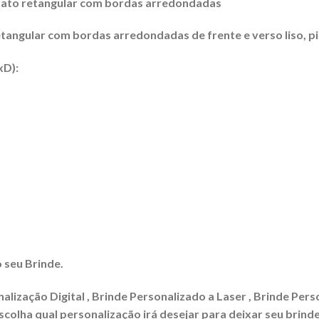
rmato retangular com bordas arredondadas
tangular com bordas arredondadas de frente e verso liso, pi
xD):
 seu Brinde.
lização Digital , Brinde Personalizado a Laser , Brinde Pers
colha qual personalização irá desejar para deixar seu brinde