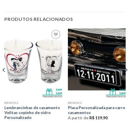
PRODUTOS RELACIONADOS
Adicionar
Adicionar
aos meus
aos meus
desejos
desejos
BRINDES
BRINDES
Lembrancinhas de casamento
Placa Personalizada para carro
Velitas copinho de vidro
casamentos
Personalizado
A partir de
R$
119,90