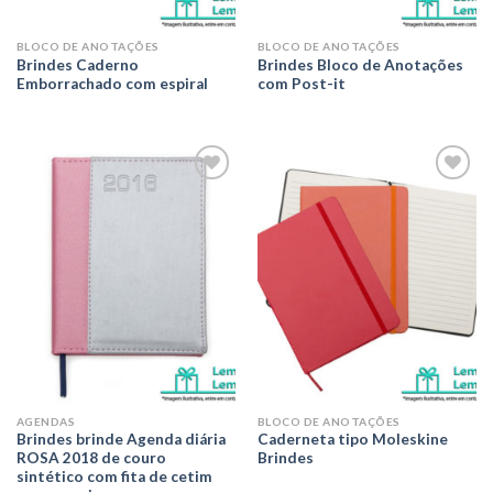
BLOCO DE ANOTAÇÕES
BLOCO DE ANOTAÇÕES
Brindes Caderno
Brindes Bloco de Anotações
Emborrachado com espiral
com Post-it
Adicionar
Adicionar
aos meus
aos meus
desejos
desejos
AGENDAS
BLOCO DE ANOTAÇÕES
Brindes brinde Agenda diária
Caderneta tipo Moleskine
ROSA 2018 de couro
Brindes
sintético com fita de cetim