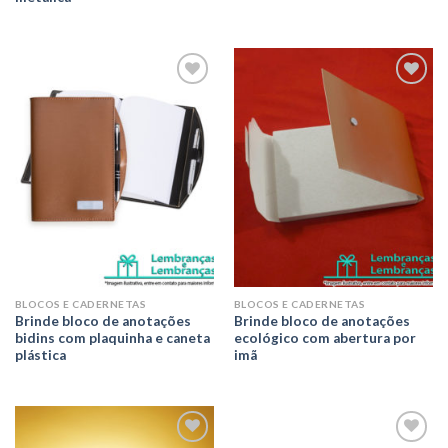
Adicionar
Adicionar
aos meus
aos meus
desejos
desejos
BLOCOS E CADERNETAS
BLOCOS E CADERNETAS
Brinde bloco de anotações
Brinde bloco de anotações
bidins com plaquinha e caneta
ecológico com abertura por
plástica
imã