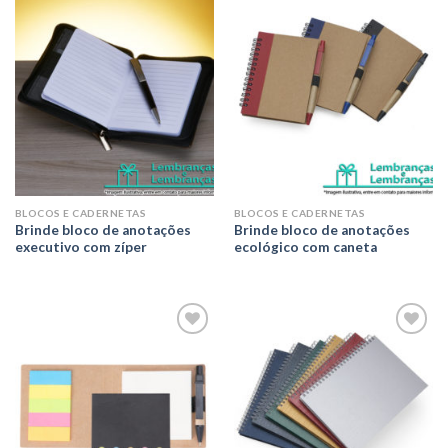
Adicionar
Adicionar
aos meus
aos meus
desejos
desejos
BLOCOS E CADERNETAS
BLOCOS E CADERNETAS
Brinde bloco de anotações
Brinde bloco de anotações
executivo com zíper
ecológico com caneta
Adicionar
Adicionar
aos meus
aos meus
desejos
desejos