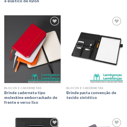
e elástico de nylon
Adicionar
Adicionar
aos meus
aos meus
desejos
desejos
BLOCOS E CADERNETAS
BLOCOS E CADERNETAS
Brinde caderneta tipo
Brinde pasta convenção de
moleskine emborrachado de
tecido sintético
frente e verso liso