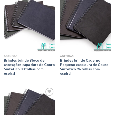
Adicionar
Adicionar
aos meus
aos meus
desejos
desejos
AGENDAS
AGENDAS
Brindes brinde Bloco de
Brindes brinde Caderno
anotações capa dura de Couro
Pequeno capa dura de Couro
Sintético 80 folhas com
Sintético 96 folhas com
espiral
espiral
Adicionar
aos meus
desejos