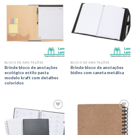
Adicionar
Adicionar
aos meus
aos meus
desejos
desejos
BLOCO DE ANOTAÇÕES
BLOCO DE ANOTAÇÕES
Brinde bloco de anotações
Brinde bloco de anotações
ecológico estilo pasta
bidins com caneta metálica
modelo kraft com detalhes
coloridos
Adicionar
Adicionar
aos meus
aos meus
desejos
desejos