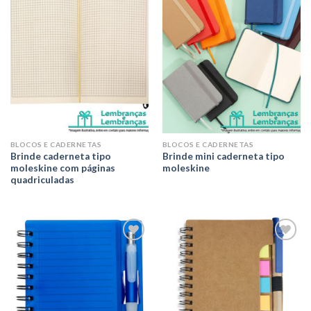
Adicionar
Adicionar
aos meus
aos meus
desejos
desejos
BLOCOS E CADERNETAS
BLOCOS E CADERNETAS
Brinde caderneta tipo
Brinde mini caderneta tipo
moleskine com páginas
moleskine
quadriculadas
Adicionar
Adicionar
aos meus
aos meus
desejos
desejos