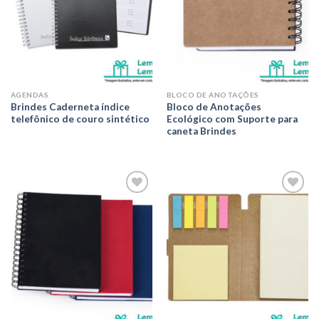
AGENDAS
BLOCO DE ANOTAÇÕES
Brindes Caderneta índice
Bloco de Anotações
telefônico de couro sintético
Ecológico com Suporte para
caneta Brindes
Adicionar
Adicionar
aos meus
aos meus
desejos
desejos