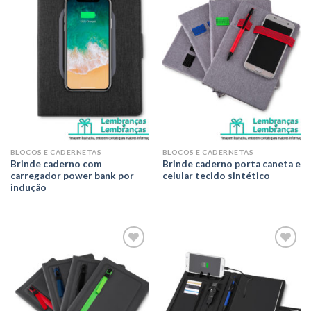
Adicionar
Adicionar
aos meus
aos meus
desejos
desejos
BLOCOS E CADERNETAS
BLOCOS E CADERNETAS
Brinde caderno com
Brinde caderno porta caneta e
carregador power bank por
celular tecido sintético
indução
Adicionar
Adicionar
aos meus
aos meus
desejos
desejos