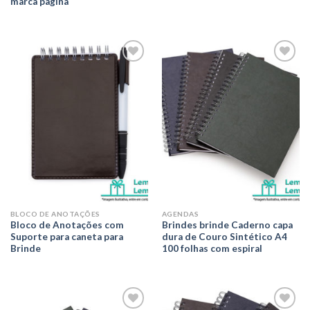
marca pagina
Adicionar
Adicionar
aos meus
aos meus
desejos
desejos
BLOCO DE ANOTAÇÕES
AGENDAS
Bloco de Anotações com
Brindes brinde Caderno capa
Suporte para caneta para
dura de Couro Sintético A4
Brinde
100 folhas com espiral