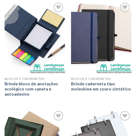
Adicionar
Adicionar
aos meus
aos meus
desejos
desejos
BLOCOS E CADERNETAS
BLOCOS E CADERNETAS
Brinde bloco de anotações
Brinde caderneta tipo
ecológico com caneta e
moleskine em couro sintético
autoadesivo
Adicionar
Adicionar
aos meus
aos meus
desejos
desejos