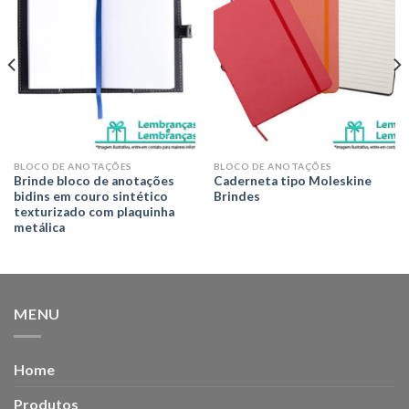
desejos
desejos
BLOCO DE ANOTAÇÕES
BLOCO DE ANOTAÇÕES
Brinde bloco de anotações
Caderneta tipo Moleskine
bidins em couro sintético
Brindes
texturizado com plaquinha
metálica
MENU
Home
Produtos