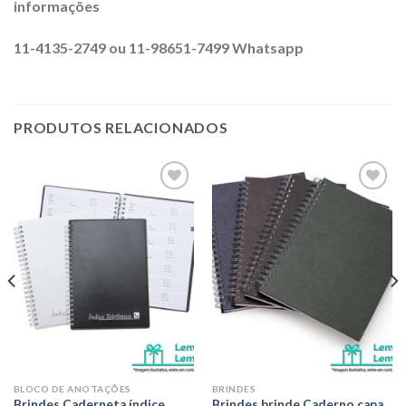
informações
11-4135-2749 ou 11-98651-7499 Whatsapp
PRODUTOS RELACIONADOS
Adicionar
Adicionar
aos meus
aos meus
desejos
desejos
BLOCO DE ANOTAÇÕES
BRINDES
Brindes Caderneta índice
Brindes brinde Caderno capa