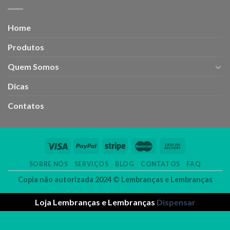
Home
Produtos
Quem Somos
Dicas
Contatos
SOBRE NÓS
SERVIÇOS
BLOG
CONTATOS
FAQ
Copia não autorizada 2024 ©
Lembranças e Lembranças
Loja Lembranças e Lembranças
Dispensar