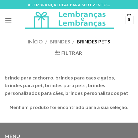
Skip
A LEMBRANÇA IDEAL PARA SEU EVENTO...
to
content
0
INÍCIO
/
BRINDES
/
BRINDES PETS
FILTRAR
brinde para cachorro, brindes para caes e gatos,
brindes para pet, brindes para pets, brindes
personalizados para cães, brindes personalizados pet
Nenhum produto foi encontrado para a sua seleção.
MENU