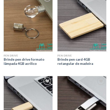
Adicionar
Adicionar
aos meus
aos meus
desejos
desejos
PEN DRIVE
PEN DRIVE
Brinde pen drive formato
Brinde pen card 4GB
lâmpada 4GB acrílico
retangular de madeira
Adicionar
Adicionar
aos meus
aos meus
desejos
desejos