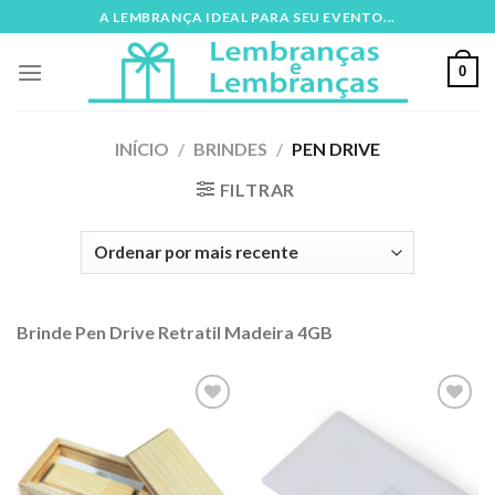
Skip
A LEMBRANÇA IDEAL PARA SEU EVENTO...
to
content
0
INÍCIO
/
BRINDES
/
PEN DRIVE
FILTRAR
Brinde Pen Drive Retratil Madeira 4GB
Adicionar
Adicionar
aos meus
aos meus
desejos
desejos