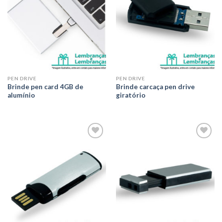
PEN DRIVE
PEN DRIVE
Brinde pen card 4GB de
Brinde carcaça pen drive
alumínio
giratório
Adicionar
Adicionar
aos meus
aos meus
desejos
desejos