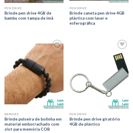
PEN DRIVE
PEN DRIVE
Brinde pen drive 4GB de
Brinde caneta pen drive 4GB
bambu com tampa de imã
plástica com laser e
esferográfica
Adicionar
Adicionar
aos meus
aos meus
desejos
desejos
BRINDES
PEN DRIVE
Brinde pulseira de bolinha em
Brinde pen drive giratório
material emborrachado com
4GB de plástico
slot para memória COB