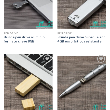
PEN DRIVE
PEN DRIVE
Brinde pen drive alumínio
Brinde pen drive Super Talent
formato chave 8GB
4GB em plástico resistente
Adicionar
Adicionar
aos meus
aos meus
desejos
desejos