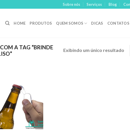
Sobre nós
Serviços
Blog
Con
HOME
PRODUTOS
QUEM SOMOS
DICAS
CONTATOS
OM A TAG “BRINDE
Exibindo um único resultado
LISO”
Adicionar
aos meus
desejos