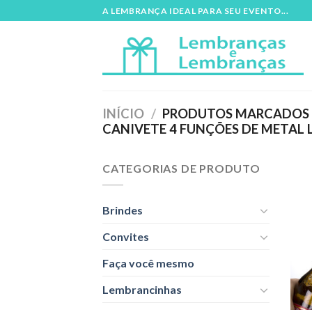
Skip
A LEMBRANÇA IDEAL PARA SEU EVENTO...
to
content
INÍCIO
/
PRODUTOS MARCADOS C
CANIVETE 4 FUNÇÕES DE METAL 
CATEGORIAS DE PRODUTO
Brindes
Convites
Faça você mesmo
Lembrancinhas