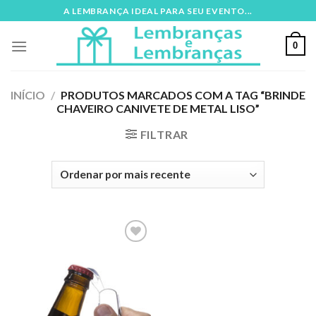
Skip
A LEMBRANÇA IDEAL PARA SEU EVENTO...
to
content
0
INÍCIO
/
PRODUTOS MARCADOS COM A TAG “BRINDE
CHAVEIRO CANIVETE DE METAL LISO”
FILTRAR
Adicionar
aos meus
desejos