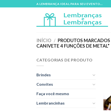
Skip
A LEMBRANÇA IDEAL PARA SEU EVENTO...
to
content
INÍCIO
/
PRODUTOS MARCADOS C
CANIVETE 4 FUNÇÕES DE METAL”
CATEGORIAS DE PRODUTO
Brindes
Convites
Faça você mesmo
Lembrancinhas