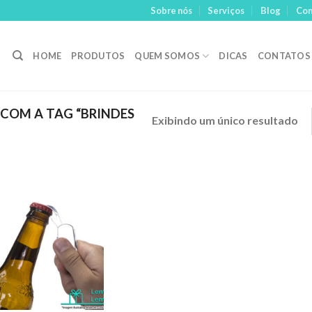
Sobre nós
Serviços
Blog
Con
HOME
PRODUTOS
QUEM SOMOS
DICAS
CONTATOS
OM A TAG “BRINDES
Exibindo um único resultado
Adicionar
aos meus
desejos