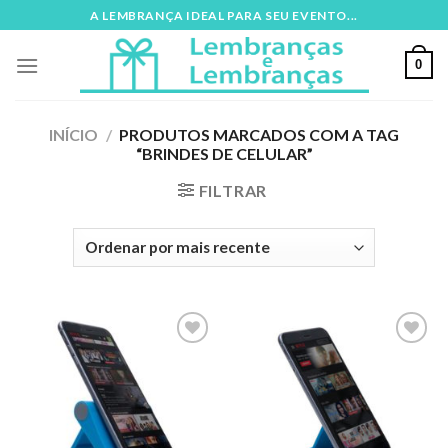
Skip
A LEMBRANÇA IDEAL PARA SEU EVENTO...
to
content
0
INÍCIO
/
PRODUTOS MARCADOS COM A TAG
“BRINDES DE CELULAR”
FILTRAR
Adicionar
Adicionar
aos meus
aos meus
desejos
desejos