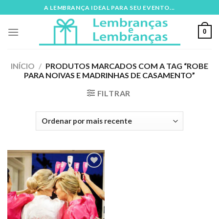
Skip
A LEMBRANÇA IDEAL PARA SEU EVENTO...
to
content
0
INÍCIO
/
PRODUTOS MARCADOS COM A TAG “ROBE
PARA NOIVAS E MADRINHAS DE CASAMENTO”
FILTRAR
Adicionar
aos meus
desejos