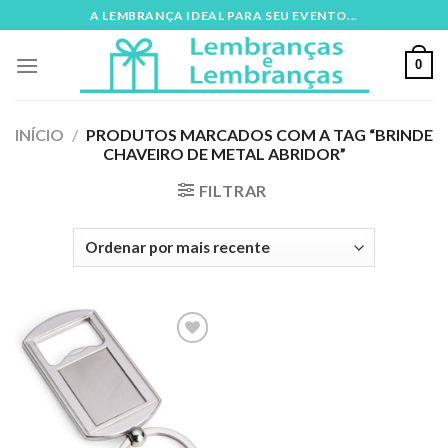
Skip
A LEMBRANÇA IDEAL PARA SEU EVENTO...
to
content
0
INÍCIO
/
PRODUTOS MARCADOS COM A TAG “BRINDE
CHAVEIRO DE METAL ABRIDOR”
FILTRAR
Adicionar
aos meus
desejos